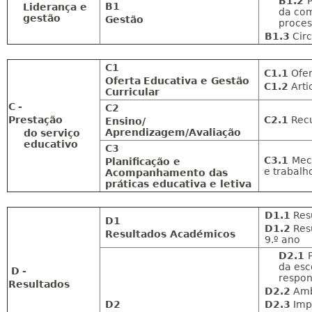
B1.2
B1
Liderança
e
da co
gestão
Gestão
proces
B1.3
Circ
C1
C1.1
Ofer
Oferta
Educativa
e Gestão
C1.2
Arti
Curricular
C
-
C2
Prestação
C2.1
Recu
Ensino/
Aprendizagem/Avaliação
do
serviço
educativo
C3
C3.1
Mec
Planificação e
e trabalh
Acompanhamento das
práticas educativa e letiva
D1.1
Res
D1
D1.2
Res
Resultados
Académicos
9.º ano
D2.1
da esc
D
-
respon
Resultados
D2.2
Amb
D2
D2.3
Impa