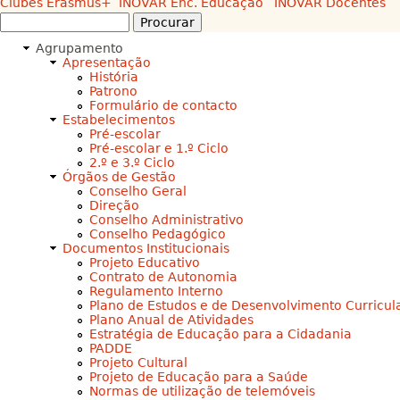
Clubes
Erasmus+
INOVAR Enc. Educação
INOVAR Docentes
Procurar
Formulário
Agrupamento
de
Apresentação
procura
História
Patrono
Formulário de contacto
Estabelecimentos
Pré-escolar
Pré-escolar e 1.º Ciclo
2.º e 3.º Ciclo
Órgãos de Gestão
Conselho Geral
Direção
Conselho Administrativo
Conselho Pedagógico
Documentos Institucionais
Projeto Educativo
Contrato de Autonomia
Regulamento Interno
Plano de Estudos e de Desenvolvimento Curricul
Plano Anual de Atividades
Estratégia de Educação para a Cidadania
PADDE
Projeto Cultural
Projeto de Educação para a Saúde
Normas de utilização de telemóveis