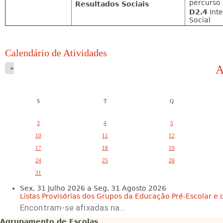
percurso 
Resultados
Sociais
D2.4
Inte
Social
Calendário de Atividades
A
«
S
T
Q
3
4
5
10
11
12
17
18
19
24
25
26
31
Sex, 31 Julho 2026
a
Seg, 31 Agosto 2026
Listas Provisórias dos Grupos da Educação Pré-Escolar e da
Encontram-se afixadas na...
Agrupamento de Escolas