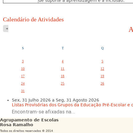
de suporte à aprendizagem e à inclusão.
Calendário de Atividades
A
«
S
T
Q
3
4
5
10
11
12
17
18
19
24
25
26
31
Sex, 31 Julho 2026
a
Seg, 31 Agosto 2026
Listas Provisórias dos Grupos da Educação Pré-Escolar e da
Encontram-se afixadas na...
Agrupamento de Escolas
Rosa Ramalho
Todos os direitos reservados © 2014