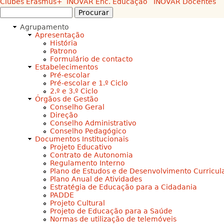
Clubes
Erasmus+
INOVAR Enc. Educação
INOVAR Docentes
Procurar
Formulário
Agrupamento
de
Apresentação
procura
História
Patrono
Formulário de contacto
Estabelecimentos
Pré-escolar
Pré-escolar e 1.º Ciclo
2.º e 3.º Ciclo
Órgãos de Gestão
Conselho Geral
Direção
Conselho Administrativo
Conselho Pedagógico
Documentos Institucionais
Projeto Educativo
Contrato de Autonomia
Regulamento Interno
Plano de Estudos e de Desenvolvimento Curricul
Plano Anual de Atividades
Estratégia de Educação para a Cidadania
PADDE
Projeto Cultural
Projeto de Educação para a Saúde
Normas de utilização de telemóveis