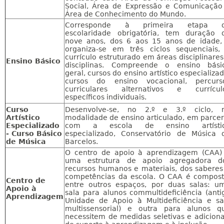
Social, Área de Expressão e Comunicação
Área de Conhecimento do Mundo.
Corresponde à primeira etapa 
escolaridade obrigatória, tem duração 
nove anos, dos 6 aos 15 anos de idade,
organiza-se em três ciclos sequenciais,
currículo estruturado em áreas disciplinares
Ensino Básico
disciplinas. Compreende o ensino bási
geral, cursos do ensino artístico especializad
cursos do ensino vocacional, percurs
curriculares alternativos e currícul
específicos individuais.
Curso
Desenvolve-se, no 2.º e 3.º ciclo, 
Artístico
modalidade de ensino articulado, em parcer
Especializado
com a escola de ensino artísti
- Curso Básico
especializado, Conservatório de Música 
de Música
Barcelos.
O centro de apoio à aprendizagem (CAA)
uma estrutura de apoio agregadora d
recursos humanos e materiais, dos saberes
competências da escola. O CAA é compost
Centro de
entre outros espaços, por duas salas: u
Apoio à
sala para alunos commultideficiência (anti
Aprendizagem
Unidade de Apoio à Multideficiência e sa
multissensorial) e outra para alunos q
necessitem de medidas seletivas e adiciona