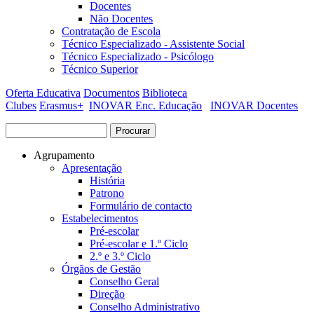
Docentes
Não Docentes
Contratação de Escola
Técnico Especializado - Assistente Social
Técnico Especializado - Psicólogo
Técnico Superior
Oferta Educativa
Documentos
Biblioteca
Clubes
Erasmus+
INOVAR Enc. Educação
INOVAR Docentes
Procurar
Formulário de procura
Agrupamento
Apresentação
História
Patrono
Formulário de contacto
Estabelecimentos
Pré-escolar
Pré-escolar e 1.º Ciclo
2.º e 3.º Ciclo
Órgãos de Gestão
Conselho Geral
Direção
Conselho Administrativo