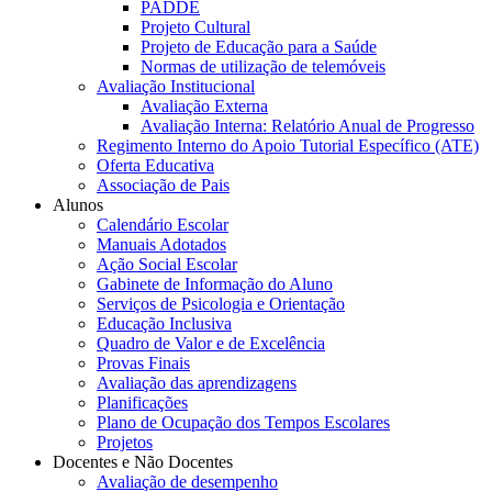
PADDE
Projeto Cultural
Projeto de Educação para a Saúde
Normas de utilização de telemóveis
Avaliação Institucional
Avaliação Externa
Avaliação Interna: Relatório Anual de Progresso
Regimento Interno do Apoio Tutorial Específico (ATE)
Oferta Educativa
Associação de Pais
Alunos
Calendário Escolar
Manuais Adotados
Ação Social Escolar
Gabinete de Informação do Aluno
Serviços de Psicologia e Orientação
Educação Inclusiva
Quadro de Valor e de Excelência
Provas Finais
Avaliação das aprendizagens
Planificações
Plano de Ocupação dos Tempos Escolares
Projetos
Docentes e Não Docentes
Avaliação de desempenho