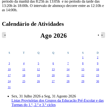
período da manhã das 8:25h às 13:05h e no período da tarde das
13:20h às 18:00h. O intervalo de alnmoço decorre entre as 12:10h e
as 14:00h.
Calendário de Atividades
Ago 2026
«
»
S
T
Q
Q
S
S
D
1
2
3
4
5
6
7
8
9
10
11
12
13
14
15
16
17
18
19
20
21
22
23
24
25
26
27
28
29
30
31
Sex, 31 Julho 2026
a
Seg, 31 Agosto 2026
Listas Provisórias dos Grupos da Educação Pré-Escolar e das
Turmas do 1.º, 2.º e 3.º ciclos