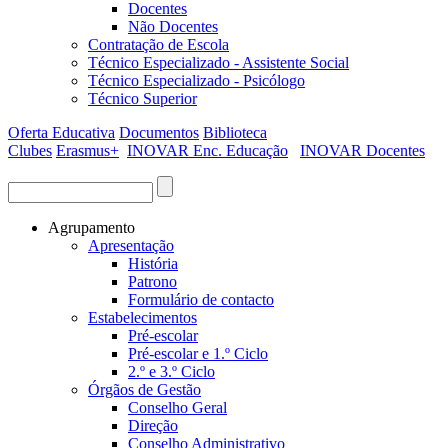
Docentes
Não Docentes
Contratação de Escola
Técnico Especializado - Assistente Social
Técnico Especializado - Psicólogo
Técnico Superior
Oferta Educativa
Documentos
Biblioteca
Clubes
Erasmus+
INOVAR Enc. Educação
INOVAR Docentes
Procurar
Formulário de procura
Agrupamento
Apresentação
História
Patrono
Formulário de contacto
Estabelecimentos
Pré-escolar
Pré-escolar e 1.º Ciclo
2.º e 3.º Ciclo
Órgãos de Gestão
Conselho Geral
Direção
Conselho Administrativo