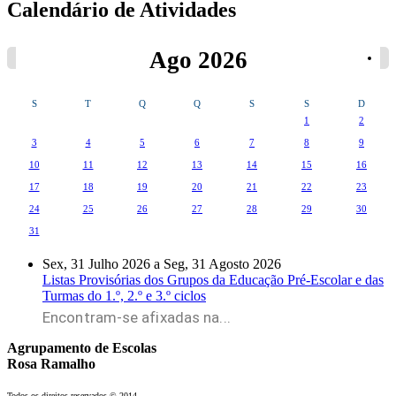
Calendário de Atividades
Ago 2026
S
T
Q
Q
S
S
D
1
2
3
4
5
6
7
8
9
10
11
12
13
14
15
16
17
18
19
20
21
22
23
24
25
26
27
28
29
30
31
Sex, 31 Julho 2026
a
Seg, 31 Agosto 2026
Listas Provisórias dos Grupos da Educação Pré-Escolar e das
Turmas do 1.º, 2.º e 3.º ciclos
Encontram-se afixadas na...
Agrupamento de Escolas
Rosa Ramalho
Todos os direitos reservados © 2014