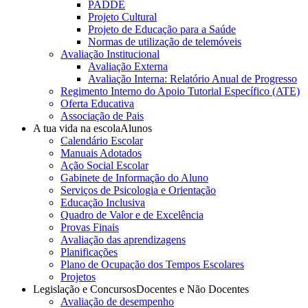
PADDE
Projeto Cultural
Projeto de Educação para a Saúde
Normas de utilização de telemóveis
Avaliação Institucional
Avaliação Externa
Avaliação Interna: Relatório Anual de Progresso
Regimento Interno do Apoio Tutorial Específico (ATE)
Oferta Educativa
Associação de Pais
A tua vida na escola
Alunos
Calendário Escolar
Manuais Adotados
Ação Social Escolar
Gabinete de Informação do Aluno
Serviços de Psicologia e Orientação
Educação Inclusiva
Quadro de Valor e de Excelência
Provas Finais
Avaliação das aprendizagens
Planificações
Plano de Ocupação dos Tempos Escolares
Projetos
Legislação e Concursos
Docentes e Não Docentes
Avaliação de desempenho