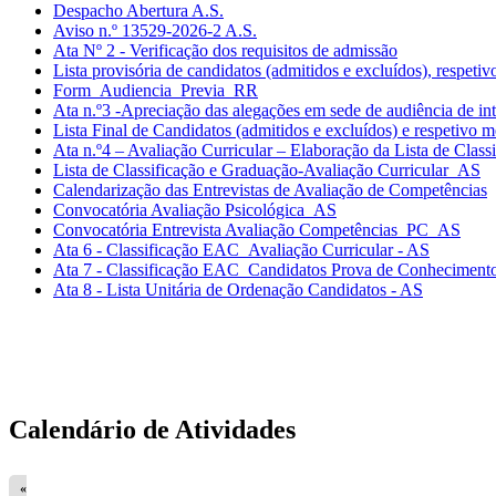
Despacho Abertura A.S.
Aviso n.º 13529-2026-2 A.S.
Ata Nº 2 - Verificação dos requisitos de admissão
Lista provisória de candidatos (admitidos e excluídos), respeti
Form_Audiencia_Previa_RR
Ata n.º3 -Apreciação das alegações em sede de audiência de int
Lista Final de Candidatos (admitidos e excluídos) e respetivo m
Ata n.º4 – Avaliação Curricular – Elaboração da Lista de Class
Lista de Classificação e Graduação-Avaliação Curricular_AS
Calendarização das Entrevistas de Avaliação de Competências
Convocatória Avaliação Psicológica_AS
Convocatória Entrevista Avaliação Competências_PC_AS
Ata 6 - Classificação EAC_Avaliação Curricular - AS
Ata 7 - Classificação EAC_Candidatos Prova de Conheciment
Ata 8 - Lista Unitária de Ordenação Candidatos - AS
Calendário de Atividades
«