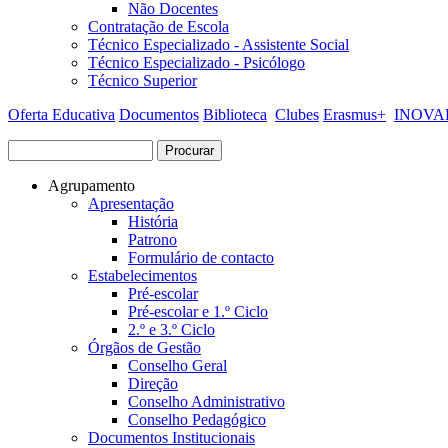
Não Docentes
Contratação de Escola
Técnico Especializado - Assistente Social
Técnico Especializado - Psicólogo
Técnico Superior
Oferta Educativa
Documentos
Biblioteca
Clubes
Erasmus+
INOVAR
Procurar
Formulário de procura
Agrupamento
Apresentação
História
Patrono
Formulário de contacto
Estabelecimentos
Pré-escolar
Pré-escolar e 1.º Ciclo
2.º e 3.º Ciclo
Órgãos de Gestão
Conselho Geral
Direção
Conselho Administrativo
Conselho Pedagógico
Documentos Institucionais