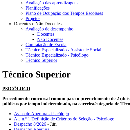
Avaliação das aprendizagens
Planificações
Plano de Ocupação dos Tempos Escolares
Projetos
Docentes e Não Docentes
Avaliação de desempenho
Docentes
Não Docentes
Contratação de Escola
Técnico Especializado - Assistente Social
Técnico Especializado - Psicólogo
Técnico Superior
Técnico Superior
PSICÓLOGO
Procedimento concursal comum para o preenchimento de 2 (dois)
públicas por tempo indeterminado, na carreira/categoria de Técni
Aviso de Abertura - Psicólogo
Ata n.º 1 Definição de Critérios de Seleção - Psicólogo
Despacho 8/2026
- Júri
Despacho Abertura