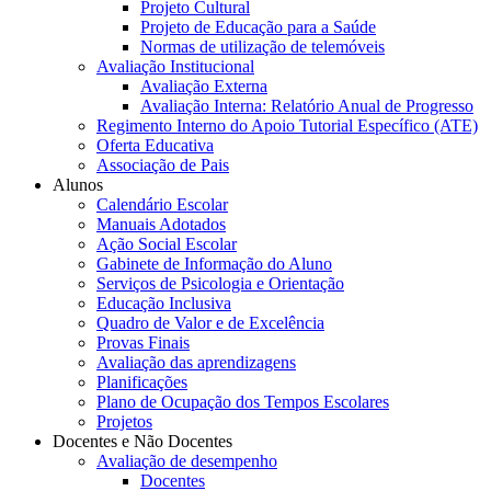
Projeto Cultural
Projeto de Educação para a Saúde
Normas de utilização de telemóveis
Avaliação Institucional
Avaliação Externa
Avaliação Interna: Relatório Anual de Progresso
Regimento Interno do Apoio Tutorial Específico (ATE)
Oferta Educativa
Associação de Pais
Alunos
Calendário Escolar
Manuais Adotados
Ação Social Escolar
Gabinete de Informação do Aluno
Serviços de Psicologia e Orientação
Educação Inclusiva
Quadro de Valor e de Excelência
Provas Finais
Avaliação das aprendizagens
Planificações
Plano de Ocupação dos Tempos Escolares
Projetos
Docentes e Não Docentes
Avaliação de desempenho
Docentes