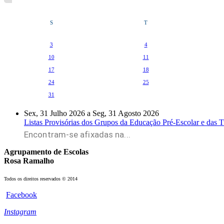
S
T
3
4
10
11
17
18
24
25
31
Sex, 31 Julho 2026
a
Seg, 31 Agosto 2026
Listas Provisórias dos Grupos da Educação Pré-Escolar e das Tur
Encontram-se afixadas na...
Agrupamento de Escolas
Rosa Ramalho
Todos os direitos reservados © 2014
Facebook
Instagram