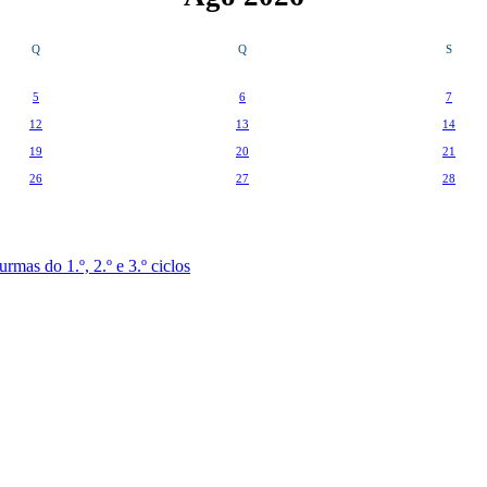
Q
Q
S
5
6
7
12
13
14
19
20
21
26
27
28
mas do 1.º, 2.º e 3.º ciclos