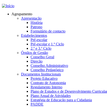
Jump to navigation
Agrupamento
Apresentação
História
Patrono
Formulário de contacto
Estabelecimentos
Pré-escolar
Pré-escolar e 1.º Ciclo
2.º e 3.º Ciclo
Órgãos de Gestão
Conselho Geral
Direção
Conselho Administrativo
Conselho Pedagógico
Documentos Institucionais
Projeto Educativo
Contrato de Autonomia
Regulamento Interno
Plano de Estudos e de Desenvolvimento Curricula
Plano Anual de Atividades
Estratégia de Educação para a Cidadania
PADDE