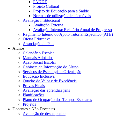
PADDE
Projeto Cultural
Projeto de Educação para a Saúde
Normas de utilização de telemóveis
Avaliação Institucional
Avaliação Externa
Avaliação Interna: Relatório Anual de Progresso
Regimento Interno do Apoio Tutorial Específico (ATE)
Oferta Educativa
Associação de Pais
Alunos
Calendário Escolar
Manuais Adotados
Ação Social Escolar
Gabinete de Informação do Aluno
Serviços de Psicologia e Orientação
Educação Inclusiva
Quadro de Valor e de Excelência
Provas Finais
Avaliação das aprendizagens
Planificações
Plano de Ocupação dos Tempos Escolares
Projetos
Docentes e Não Docentes
Avaliação de desempenho