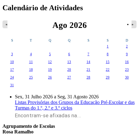
Calendário de Atividades
Ago 2026
«
»
S
T
Q
Q
S
S
D
1
2
3
4
5
6
7
8
9
10
11
12
13
14
15
16
17
18
19
20
21
22
23
24
25
26
27
28
29
30
31
Sex, 31 Julho 2026
a
Seg, 31 Agosto 2026
Listas Provisórias dos Grupos da Educação Pré-Escolar e das
Turmas do 1.º, 2.º e 3.º ciclos
Encontram-se afixadas na...
Agrupamento de Escolas
Rosa Ramalho