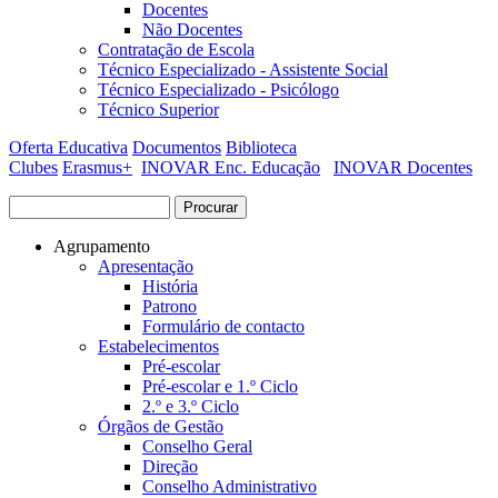
Docentes
Não Docentes
Contratação de Escola
Técnico Especializado - Assistente Social
Técnico Especializado - Psicólogo
Técnico Superior
Oferta Educativa
Documentos
Biblioteca
Clubes
Erasmus+
INOVAR Enc. Educação
INOVAR Docentes
Procurar
Formulário de procura
Agrupamento
Apresentação
História
Patrono
Formulário de contacto
Estabelecimentos
Pré-escolar
Pré-escolar e 1.º Ciclo
2.º e 3.º Ciclo
Órgãos de Gestão
Conselho Geral
Direção
Conselho Administrativo