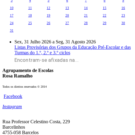
3
4
5
6
7
8
9
10
11
12
13
14
15
16
17
18
19
20
21
22
23
24
25
26
27
28
29
30
31
Sex, 31 Julho 2026
a
Seg, 31 Agosto 2026
Listas Provisórias dos Grupos da Educação Pré-Escolar e das
Turmas do 1.º, 2.º e 3.º ciclos
Encontram-se afixadas na...
Agrupamento de Escolas
Rosa Ramalho
Todos os direitos reservados © 2014
Facebook
Instagram
Rua Professor Celestino Costa, 229
Barcelinhos
4755-058 Barcelos