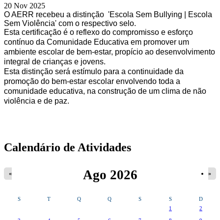
20 Nov 2025
O AERR recebeu a distinção 'Escola Sem Bullying | Escola
Sem Violência'
com o respectivo
selo
.
Esta certificação é o reflexo do compromisso e esforço
contínuo da Comunidade Educativa em promover um
ambiente escolar de bem-estar, propício ao desenvolvimento
integral de crianças e jovens.
Esta distinção será estímulo para a continuidade da
promoção do bem-estar escolar envolvendo toda a
comunidade educativa, na construção de um clima de não
violência e de paz.
Separadores Verticais
Calendário de Atividades
Ago 2026
«
»
S
T
Q
Q
S
S
D
1
2