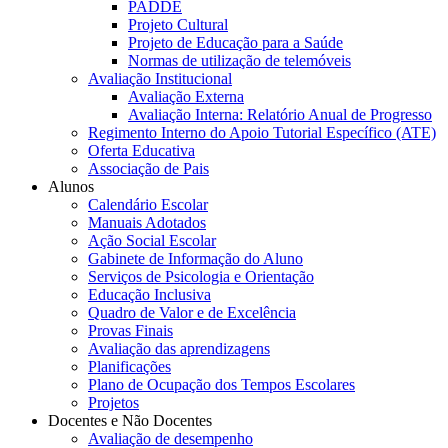
PADDE
Projeto Cultural
Projeto de Educação para a Saúde
Normas de utilização de telemóveis
Avaliação Institucional
Avaliação Externa
Avaliação Interna: Relatório Anual de Progresso
Regimento Interno do Apoio Tutorial Específico (ATE)
Oferta Educativa
Associação de Pais
Alunos
Calendário Escolar
Manuais Adotados
Ação Social Escolar
Gabinete de Informação do Aluno
Serviços de Psicologia e Orientação
Educação Inclusiva
Quadro de Valor e de Excelência
Provas Finais
Avaliação das aprendizagens
Planificações
Plano de Ocupação dos Tempos Escolares
Projetos
Docentes e Não Docentes
Avaliação de desempenho