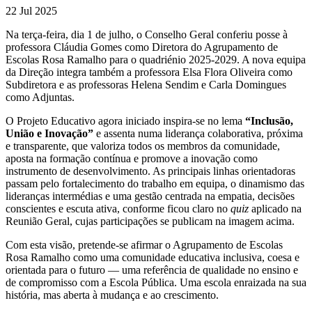
22 Jul 2025
Na terça-feira, dia 1 de julho, o Conselho Geral conferiu posse à
professora Cláudia Gomes como Diretora do Agrupamento de
Escolas Rosa Ramalho para o quadriénio 2025-2029. A nova equipa
da Direção integra também a professora Elsa Flora Oliveira como
Subdiretora e as professoras Helena Sendim e Carla Domingues
como Adjuntas.
O Projeto Educativo agora iniciado inspira-se no lema
“Inclusão,
União e Inovação”
e assenta numa liderança colaborativa, próxima
e transparente, que valoriza todos os membros da comunidade,
aposta na formação contínua e promove a inovação como
instrumento de desenvolvimento. As principais linhas orientadoras
passam pelo fortalecimento do trabalho em equipa, o dinamismo das
lideranças intermédias e uma gestão centrada na empatia, decisões
conscientes e escuta ativa, conforme ficou claro no
quiz
aplicado na
Reunião Geral, cujas participações se publicam na imagem acima.
Com esta visão, pretende-se afirmar o Agrupamento de Escolas
Rosa Ramalho como uma comunidade educativa inclusiva, coesa e
orientada para o futuro — uma referência de qualidade no ensino e
de compromisso com a Escola Pública. Uma escola enraizada na sua
história, mas aberta à mudança e ao crescimento.