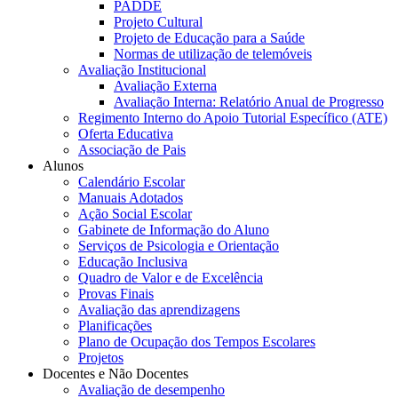
PADDE
Projeto Cultural
Projeto de Educação para a Saúde
Normas de utilização de telemóveis
Avaliação Institucional
Avaliação Externa
Avaliação Interna: Relatório Anual de Progresso
Regimento Interno do Apoio Tutorial Específico (ATE)
Oferta Educativa
Associação de Pais
Alunos
Calendário Escolar
Manuais Adotados
Ação Social Escolar
Gabinete de Informação do Aluno
Serviços de Psicologia e Orientação
Educação Inclusiva
Quadro de Valor e de Excelência
Provas Finais
Avaliação das aprendizagens
Planificações
Plano de Ocupação dos Tempos Escolares
Projetos
Docentes e Não Docentes
Avaliação de desempenho