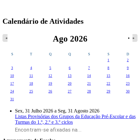
Separadores Verticais
Calendário de Atividades
Ago 2026
«
»
S
T
Q
Q
S
S
D
1
2
3
4
5
6
7
8
9
10
11
12
13
14
15
16
17
18
19
20
21
22
23
24
25
26
27
28
29
30
31
Sex, 31 Julho 2026
a
Seg, 31 Agosto 2026
Listas Provisórias dos Grupos da Educação Pré-Escolar e das
Turmas do 1.º, 2.º e 3.º ciclos
Encontram-se afixadas na...